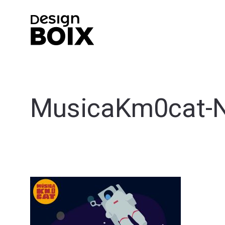
MusicaKm0cat-No